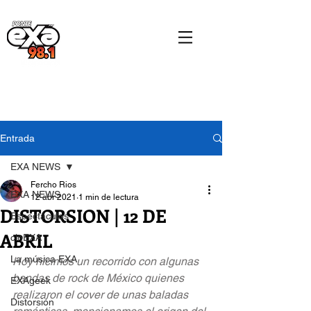
Entrada
EXA NEWS
Fercho Rios
EXA NEWS
12 abr 2021
1 min de lectura
DISTORSION | 12 DE
Espectáculos
ABRIL
cinEXA
La música EXA
Hoy hicimos un recorrido con algunas 
bandas de rock de México quienes 
EXAgeek
realizaron el cover de unas baladas 
Distorsión