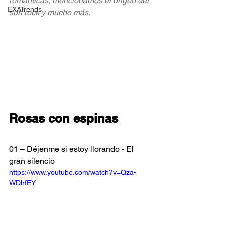
románticas, mencionamos el origen del 
EXATrends
surf rock y mucho más.
Rosas con espinas
01 – Déjenme si estoy llorando - El 
gran silencio
https://www.youtube.com/watch?v=Qza-
WDlrfEY