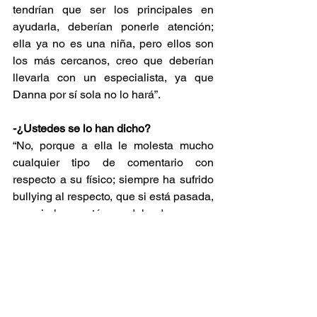
tendrían que ser los principales en 
ayudarla, deberían ponerle atención; 
ella ya no es una niña, pero ellos son 
los más cercanos, creo que deberían 
llevarla con un especialista, ya que 
Danna por sí sola no lo hará”.
-¿Ustedes se lo han dicho?
“No, porque a ella le molesta mucho 
cualquier tipo de comentario con 
respecto a su físico; siempre ha sufrido 
bullying al respecto, que si está pasada, 
que si ahora está muy delgada; por eso 
no nos atrevemos a decirle que debe 
atenderse, sabemos que ella negará 
todo diciendo que está perfecta y así 
quiere estar”.