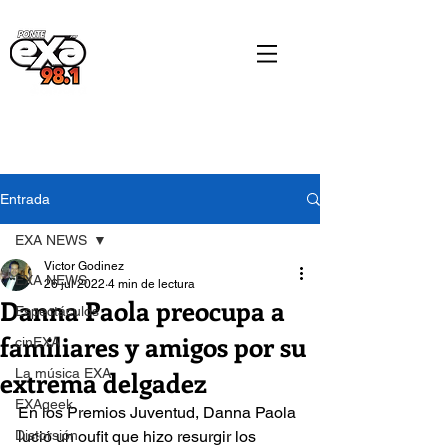
Entrada
EXA NEWS
Victor Godinez
EXA NEWS
26 jul 2022
4 min de lectura
Danna Paola preocupa a
Espectáculos
familiares y amigos por su
cinEXA
extrema delgadez
La música EXA
EXAgeek
En los Premios Juventud, Danna Paola 
Distorsión
lució un oufit que hizo resurgir los 