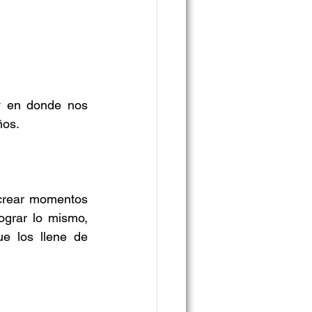
y en donde nos 
ños.
crear momentos 
grar lo mismo, 
e los llene de 