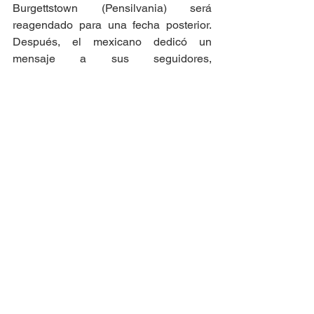
Burgettstown (Pensilvania) será 
reagendado para una fecha posterior. 
Después, el mexicano dedicó un 
mensaje a sus seguidores, 
agradeciendo por sus oraciones. "A uno 
y todos: gracias por sus oraciones 
preciosas.  Cindy y yo estamos bien, 
sólo tomándolo con calma. Olvidé 
comer y beber agua, así que me 
deshidraté y me desmayé. Bendiciones 
y milagros a todos ustedes", escribió. 
Ver todo
Entradas recientes