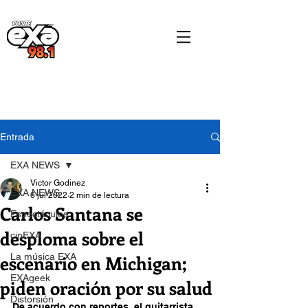
Entrada
EXA NEWS
Victor Godinez
EXA NEWS
6 jul 2022
2 min de lectura
Carlos Santana se
Espectáculos
desploma sobre el
cinEXA
escenario en Michigan;
La música EXA
EXAgeek
piden oración por su salud
Distorsión
De acuerdo con reportes, el guitarrista 