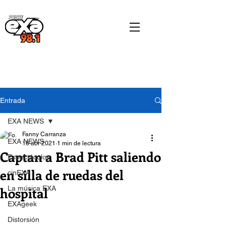
Entrada
EXA NEWS
Fanny Carranza
EXA NEWS
16 abr 2021
1 min de lectura
Captan a Brad Pitt saliendo
Espectáculos
en silla de ruedas del
cinEXA
hospital
La música EXA
EXAgeek
Distorsión