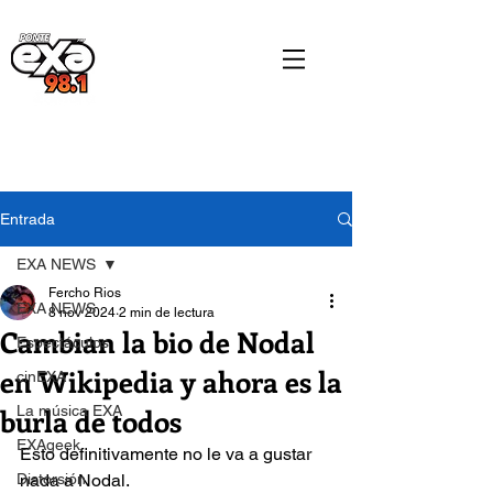
Entrada
EXA NEWS
Fercho Rios
EXA NEWS
8 nov 2024
2 min de lectura
Cambian la bio de Nodal
Espectáculos
en Wikipedia y ahora es la
cinEXA
burla de todos
La música EXA
EXAgeek
Esto definitivamente no le va a gustar 
Distorsión
nada a Nodal.