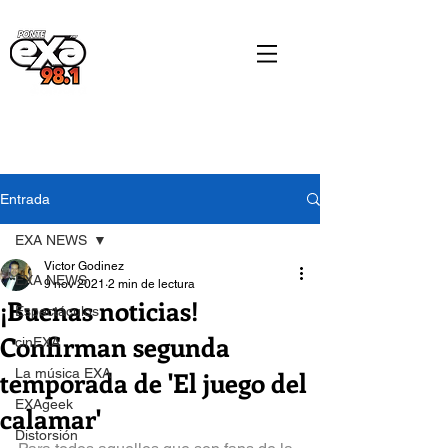
Entrada
EXA NEWS
Victor Godinez
EXA NEWS
9 nov 2021
2 min de lectura
¡Buenas noticias!
Espectáculos
Confirman segunda
cinEXA
temporada de 'El juego del
La música EXA
EXAgeek
calamar'
Distorsión