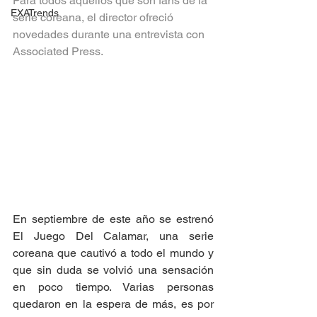
Para todos aquellos que son fans de la 
EXATrends
serie coreana, el director ofreció 
novedades durante una entrevista con 
Associated Press. 
En septiembre de este año se estrenó 
El Juego Del Calamar, una serie 
coreana que cautivó a todo el mundo y 
que sin duda se volvió una sensación 
en poco tiempo. Varias personas 
quedaron en la espera de más, es por 