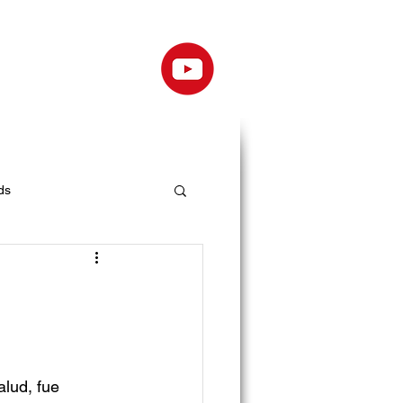
ds
lud, fue 