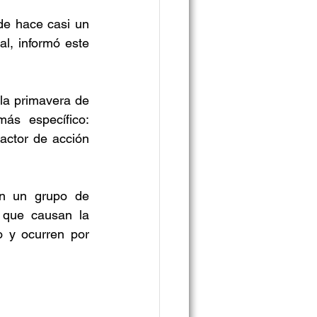
de hace casi un 
, informó este 
a primavera de 
s específico: 
actor de acción 
n un grupo de 
que causan la 
 y ocurren por 