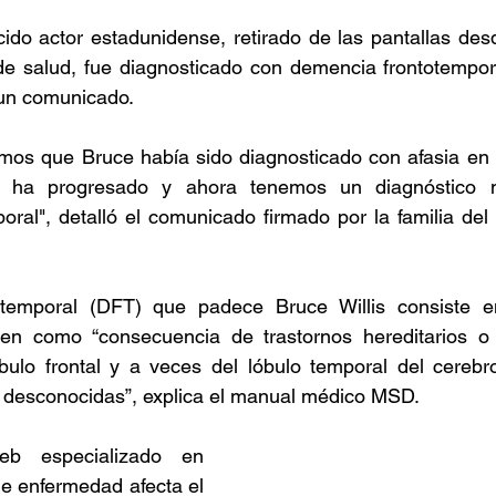
cido actor estadunidense, retirado de las pantallas des
e salud, fue diagnosticado con demencia frontotemporal
 un comunicado.
os que Bruce había sido diagnosticado con afasia en l
n ha progresado y ahora tenemos un diagnóstico má
ral", detalló el comunicado firmado por la familia del 
temporal (DFT) que padece Bruce Willis consiste e
n como “consecuencia de trastornos hereditarios o 
bulo frontal y a veces del lóbulo temporal del cerebro
 desconocidas”, explica el manual médico MSD.
b especializado en 
de enfermedad afecta el 