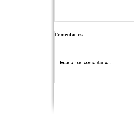
Comentarios
Escribir un comentario...
Jared Leto vuelve a enfrentar
acusaciones de acoso