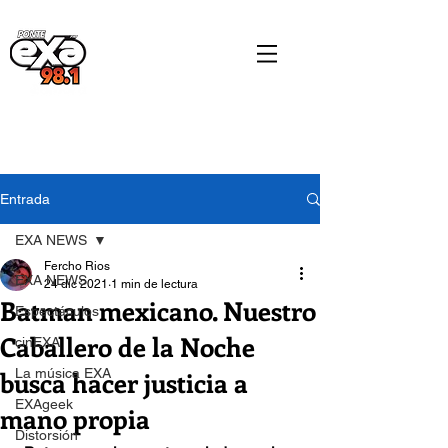
Entrada
EXA NEWS
Fercho Rios
EXA NEWS
24 dic 2021
1 min de lectura
Batman mexicano. Nuestro
Espectáculos
Caballero de la Noche
cinEXA
busca hacer justicia a
La música EXA
EXAgeek
mano propia
Distorsión