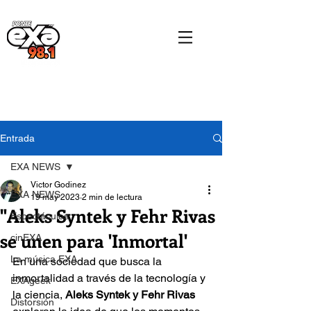
Entrada
EXA NEWS
Victor Godinez
EXA NEWS
19 may 2023
2 min de lectura
"Aleks Syntek y Fehr Rivas
Espectáculos
se unen para 'Inmortal'
cinEXA
La música EXA
En una sociedad que busca la 
inmortalidad a través de la tecnología y 
EXAgeek
la ciencia, 
Aleks Syntek y Fehr Rivas
Distorsión