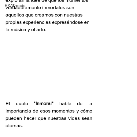
exploran la idea de que los momentos 
EXATrends
verdaderamente inmortales son 
aquellos que creamos con nuestras 
propias experiencias expresándose en 
la música y el arte.
El dueto 
"Inmoral"
 habla de la 
importancia de esos momentos y cómo 
pueden hacer que nuestras vidas sean 
eternas. 