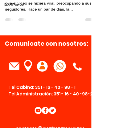
que el video se hiciera viral, preocupando a sus
EXATrends
seguidores. Hace un par de días, la...
Comunícate con nosotros:
Tel Cabina:
351 - 16 - 40 - 98 - 1
Tel Administración:
351 - 16 - 40 -98-2