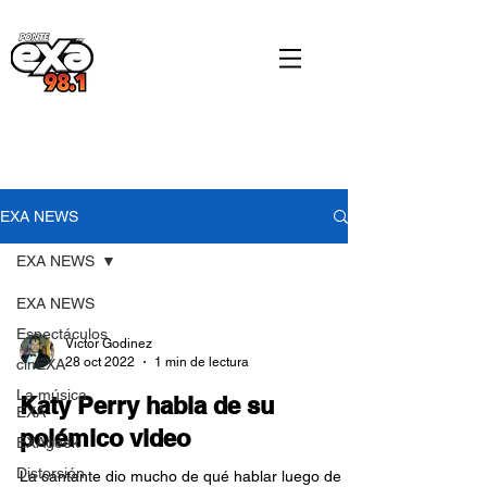
EXA NEWS
EXA NEWS
EXA NEWS
Espectáculos
Victor Godinez
28 oct 2022
1 min de lectura
cinEXA
La música
Katy Perry habla de su
EXA
polémico video
EXAgeek
Distorsión
La cantante dio mucho de qué hablar luego de