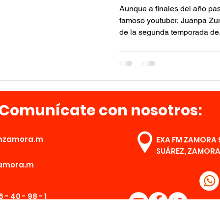
Aunque a finales del año pas
famoso youtuber, Juanpa Zuri
de la segunda temporada de.
Comunícate con nosotros:
mzamora.m
EXA FM ZAMORA 9
SUÁREZ, ZAMORA,
amora.m
 - 40 - 98 - 1
: 351 - 16 - 40