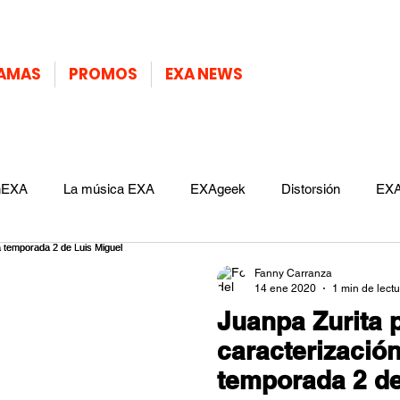
AMAS
PROMOS
EXA NEWS
nEXA
La música EXA
EXAgeek
Distorsión
EXA
Fanny Carranza
14 ene 2020
1 min de lect
Juanpa Zurita
caracterizació
temporada 2 de