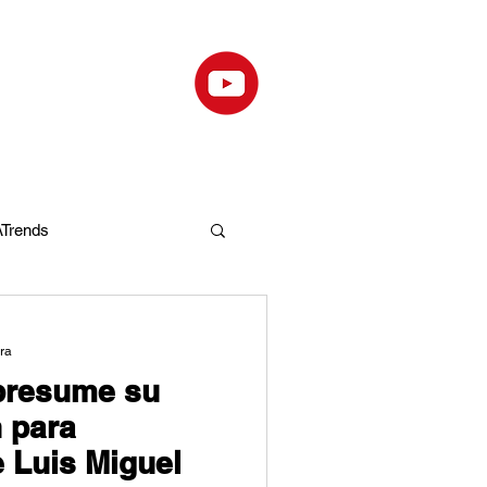
Trends
ura
 presume su
n para
 Luis Miguel