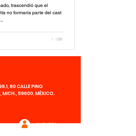
ado, trascendió que el
ta no formaría parte del cast
..
8.1, 80 CALLE PINO
 MICH., 59600,
MÉXICO
.
CLIENTES