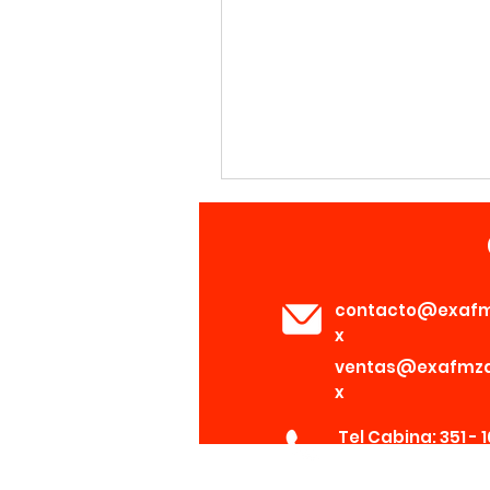
contacto@exaf
x
ventas@exafmz
x
Tel Cabina: 351 - 16
Tel Administración
-98-2