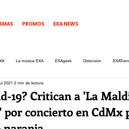
AMAS
PROMOS
EXA NEWS
XA
La música EXA
EXAgeek
Distorsión
EXATren
jul 2021
2 min de lectura
id-19? Critican a 'La Mald
' por concierto en CdMx 
 naranja