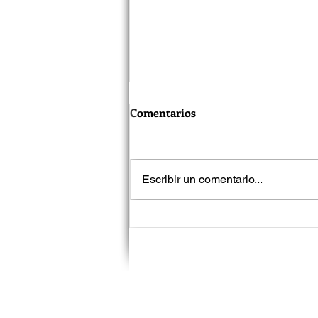
Comentarios
Escribir un comentario...
Jared Leto vuelve a enfrentar
acusaciones de acoso