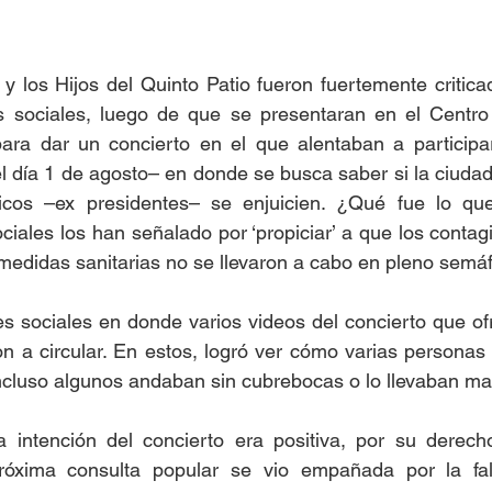
y los Hijos del Quinto Patio fueron fuertemente critica
s sociales, luego de que se presentaran en el Centro H
ra dar un concierto en el que alentaban a participar
l día 1 de agosto– en donde se busca saber si la ciudad
ticos –ex presidentes– se enjuicien. ¿Qué fue lo que
ciales los han señalado por ‘propiciar’ a que los contagi
edidas sanitarias no se llevaron a cabo en pleno semáf
s sociales en donde varios videos del concierto que ofr
 a circular. En estos, logró ver cómo varias personas 
incluso algunos andaban sin cubrebocas o lo llevaban mal
intención del concierto era positiva, por su derecho 
próxima consulta popular se vio empañada por la fa