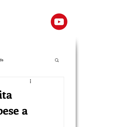
ds
ita
pese a