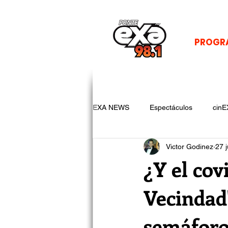
PROGR
EXA NEWS
Espectáculos
cinE
Victor Godinez
27 
¿Y el cov
Vecindad
semáforo