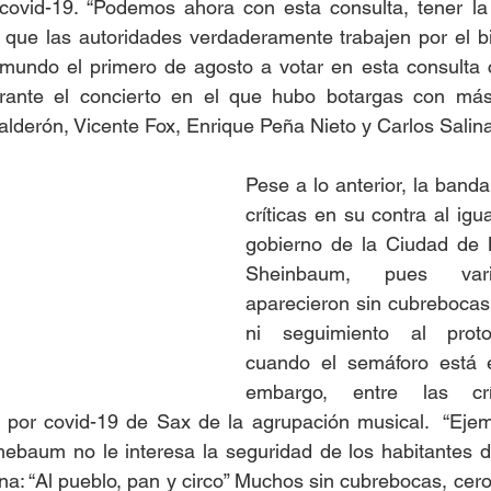
 covid-19. “Podemos ahora con esta consulta, tener la 
r que las autoridades verdaderamente trabajen por el bi
 mundo el primero de agosto a votar en esta consulta c
ante el concierto en el que hubo botargas con másc
alderón, Vicente Fox, Enrique Peña Nieto y Carlos Salina
Pese a lo anterior, la banda
críticas en su contra al igua
gobierno de la Ciudad de M
Sheinbaum, pues vari
aparecieron sin cubrebocas,
ni seguimiento al proto
cuando el semáforo está e
embargo, entre las crít
e por covid-19 de Sax de la agrupación musical.  “Ejem
mebaum
 no le interesa la seguridad de los habitantes 
na: “Al pueblo, pan y circo” Muchos sin cubrebocas, cero 