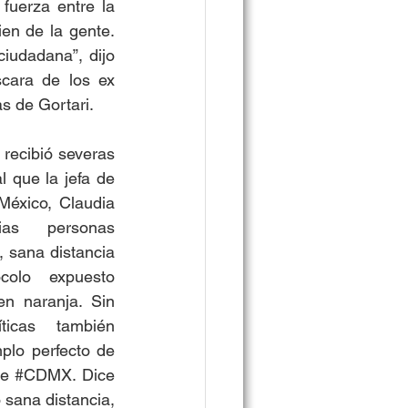
fuerza entre la 
en de la gente. 
iudadana”, dijo 
ara de los ex 
s de Gortari. 
 recibió severas 
l que la jefa de 
éxico, Claudia 
as personas 
 sana distancia 
colo expuesto 
n naranja. Sin 
icas también 
plo perfecto de 
de 
#CDMX
. Dice 
sana distancia, 