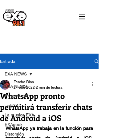
Entrada
EXA NEWS
Fercho Rios
EXA NEWS
24 ene 2022
2 min de lectura
WhatsApp pronto
Espectáculos
permitirá transferir chats
cinEXA
de Android a iOS
La música EXA
EXAgeek
WhatsApp ya trabaja en la función para 
Distorsión