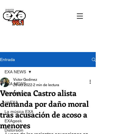
Entrada
EXA NEWS
Victor Godinez
EXA NEWS
26 oct 2022
2 min de lectura
Verónica Castro alista
Espectáculos
demanda por daño moral
cinEXA
tras acusación de acoso a
La música EXA
EXAgeek
menores
Distorsión