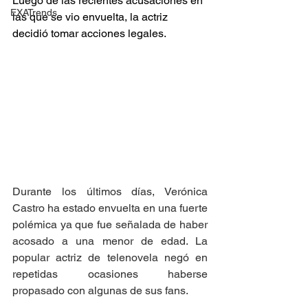
Luego de las recientes acusaciones en 
EXATrends
las que se vio envuelta, la actriz 
decidió tomar acciones legales.
Durante los últimos días, Verónica 
Castro ha estado envuelta en una fuerte 
polémica ya que fue señalada de haber 
acosado a una menor de edad. La 
popular actriz de telenovela negó en 
repetidas ocasiones haberse 
propasado con algunas de sus fans. 