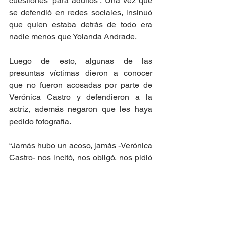
cuestiones ‘para adultos’. Una vez que 
se defendió en redes sociales, insinuó 
que quien estaba detrás de todo era 
nadie menos que Yolanda Andrade. 
Luego de esto, algunas de las 
presuntas víctimas dieron a conocer 
que no fueron acosadas por parte de 
Verónica Castro y defendieron a la 
actriz, además negaron que les haya 
pedido fotografía. 
“Jamás hubo un acoso, jamás -Verónica 
Castro- nos incitó, nos obligó, nos pidió 
fotos, no”, dijo una de las menores de 
edad. Además, comentaron que a veces 
Castro les hablaba con groserías, pero 
que esto era a la cercanía que había 
entre ellas. 