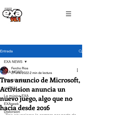
Entrada
EXA NEWS
Fercho Rios
EXA NEWS
27 ene 2022
2 min de lectura
Tras anuncio de Microsoft,
Espectáculos
Activision anuncia un
cinEXA
nuevo juego, algo que no
La música EXA
EXAgeek
hacía desde 2016
Distorsión