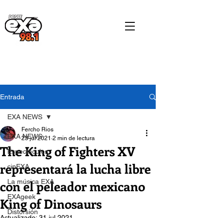
Entrada
EXA NEWS
Fercho Rios
EXA NEWS
23 jul 2021
2 min de lectura
The King of Fighters XV
Espectáculos
representará la lucha libre
cinEXA
con el peleador mexicano
La música EXA
EXAgeek
King of Dinosaurs
Distorsión
Actualizado:
31 jul 2021