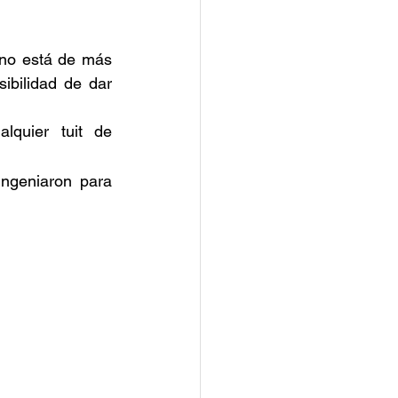
 no está de más 
ibilidad de dar 
quier tuit de 
Si revisas la cuenta @tweet2doom verás que hay usuarios que se las ingeniaron para 