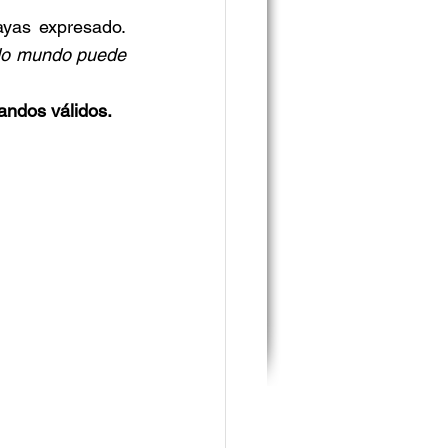
El bot contesta con un video en el que se aprecian los comandos que hayas expresado. 
odo mundo puede 
ndos válidos.