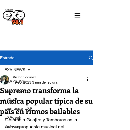
Entrada
EXA NEWS
Victor Godinez
EXA NEWS
19 oct 2023
3 min de lectura
Supremo transforma la
Espectáculos
música popular típica de su
cinEXA
país en ritmos bailables
La música EXA
EXAgeek
Colombia Guajira y Tambores es la 
Distorsión
nueva propuesta musical del 