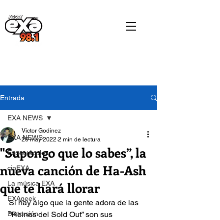
Entrada
EXA NEWS
Victor Godinez
EXA NEWS
26 may 2022
2 min de lectura
"Supongo que lo sabes”, la
Espectáculos
nueva canción de Ha-Ash
cinEXA
que te hará llorar
La música EXA
EXAgeek
Si hay algo que la gente adora de las 
Distorsión
“Reinas del Sold Out” son sus 