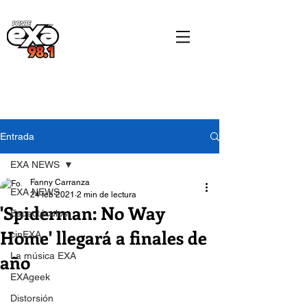
Entrada
EXA NEWS
Fanny Carranza
EXA NEWS
24 feb 2021
2 min de lectura
'Spiderman: No Way
Espectáculos
Home' llegará a finales de
cinEXA
año
La música EXA
EXAgeek
Distorsión