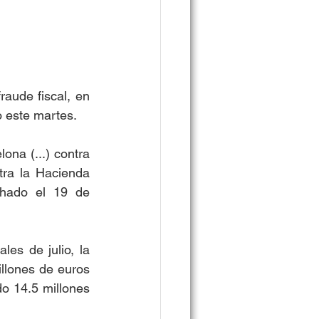
aude fiscal, en 
 este martes. 
ona (...) contra 
ra la Hacienda 
chado el 19 de 
es de julio, la 
llones de euros 
o 14.5 millones 