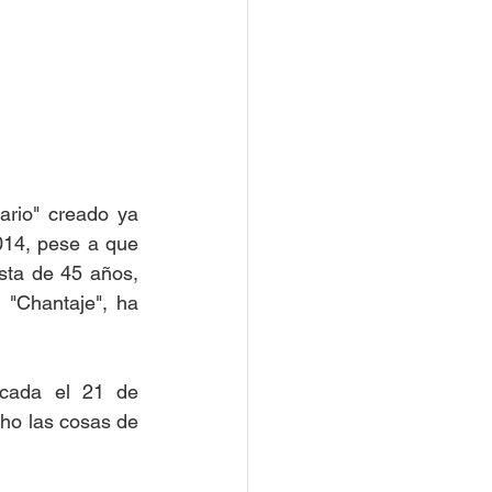
rio" creado ya 
014, pese a que 
sta de 45 años, 
"Chantaje", ha 
icada el 21 de 
cho las cosas de 