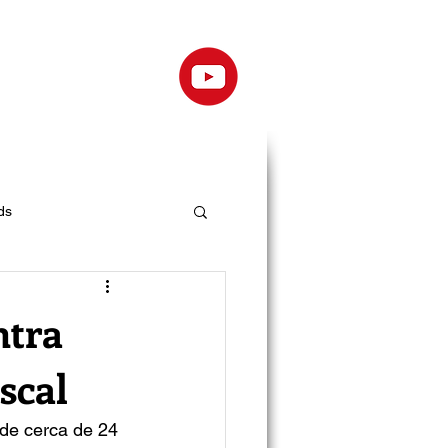
ds
ntra
scal
 de cerca de 24 