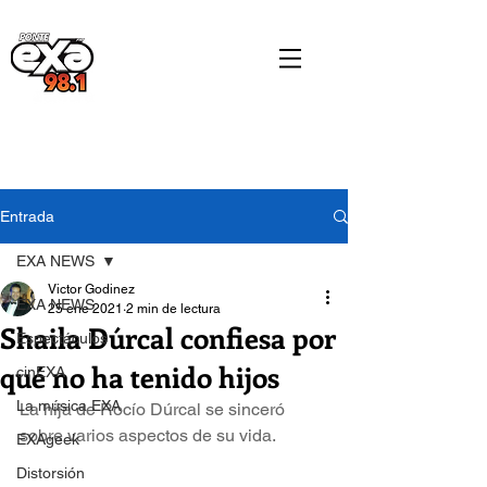
Entrada
EXA NEWS
Victor Godinez
EXA NEWS
25 ene 2021
2 min de lectura
Shaila Dúrcal confiesa por
Espectáculos
qué no ha tenido hijos
cinEXA
La música EXA
La hija de Rocío Dúrcal se sinceró 
sobre varios aspectos de su vida.
EXAgeek
Distorsión