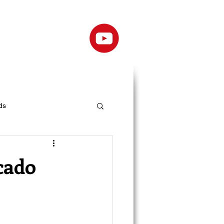
ds
cado