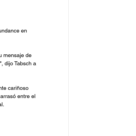
Sundance en 
su mensaje de 
, dijo Tabsch a 
te cariñoso 
rrasó entre el 
l.