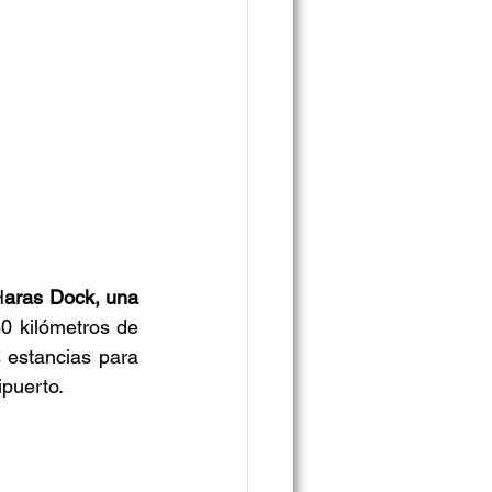
H
aras Dock, una 
0 kilómetros de 
 estancias para 
ipuerto.