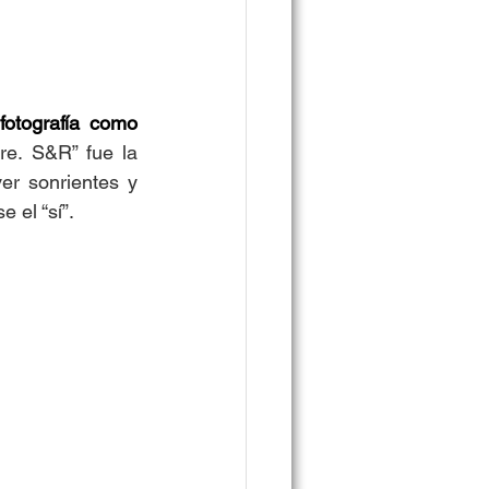
fotografía como 
re. S&R” fue la 
r sonrientes y 
 el “sí”.