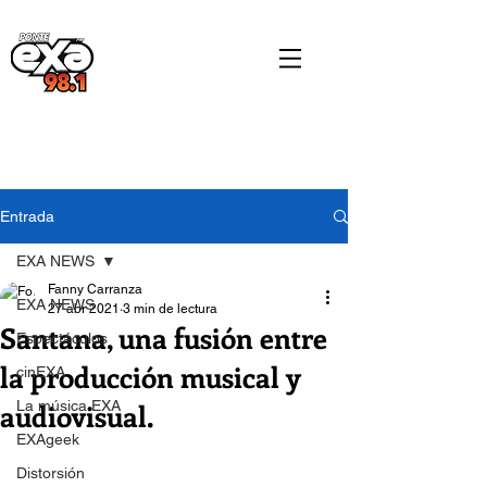
Entrada
EXA NEWS
Fanny Carranza
EXA NEWS
27 abr 2021
3 min de lectura
Santana, una fusión entre
Espectáculos
la producción musical y
cinEXA
audiovisual.
La música EXA
EXAgeek
Distorsión