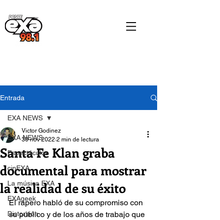
Entrada
EXA NEWS
Victor Godinez
EXA NEWS
30 nov 2022
2 min de lectura
Santa Fe Klan graba
Espectáculos
documental para mostrar
cinEXA
la realidad de su éxito
La música EXA
EXAgeek
El rapero habló de su compromiso con 
Distorsión
su público y de los años de trabajo que 