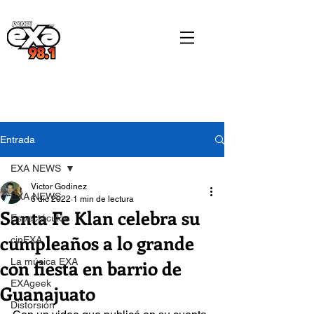
Entrada
EXA NEWS
Victor Godinez
EXA NEWS
6 dic 2022
1 min de lectura
Santa Fe Klan celebra su
Espectáculos
cumpleaños a lo grande
cinEXA
con fiesta en barrio de
La música EXA
EXAgeek
Guanajuato
Distorsión