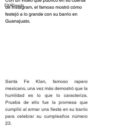
Con un video que publicó en su cuenta 
EXATrends
de Instagram, el famoso mostró cómo 
festejó a lo grande con su barrio en 
Guanajuato.
Santa Fe Klan, famoso rapero 
mexicano, una vez más demostró que la 
humildad es lo que lo caracteriza. 
Prueba de ello fue la promesa que 
cumplió al armar una fiesta en su barrio 
para celebrar su cumpleaños número 
23.  