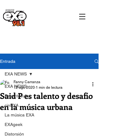
Entrada
EXA NEWS
Fanny Carranza
EXA NEWS
12 ago 2020
1 min de lectura
Said P es talento y desafío
Espectáculos
en la música urbana
cinEXA
La música EXA
EXAgeek
Distorsión