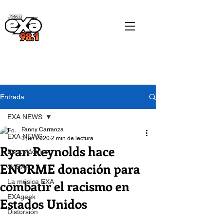
Entrada
EXA NEWS
Fanny Carranza
EXA NEWS
3 jun 2020
2 min de lectura
Ryan Reynolds hace
Espectáculos
ENORME donación para
cinEXA
combatir el racismo en
La música EXA
EXAgeek
Estados Unidos
Distorsión