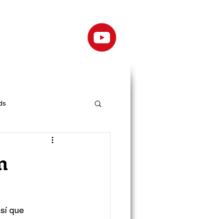
ds
n
sí que 