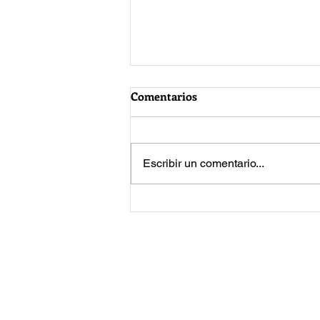
Comentarios
Escribir un comentario...
Jared Leto vuelve a enfrentar
acusaciones de acoso