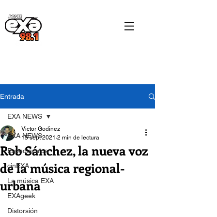
Entrada
EXA NEWS
Victor Godinez
EXA NEWS
15 sept 2021
2 min de lectura
Rob Sánchez, la nueva voz
Espectáculos
de la música regional-
cinEXA
urbana
La música EXA
EXAgeek
Distorsión