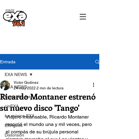
Entrada
EXA NEWS
Victor Godinez
EXA NEWS
24 may 2022
2 min de lectura
Ricardo Montaner estrenó
Espectáculos
su nuevo disco 'Tango'
cinEXA
La música EXA
Viajero i
ncansable, 
Ricardo Montaner
r
ecorrió el mundo una y mil veces, pero 
EXAgeek
el compás de su brújula personal 
Distorsión