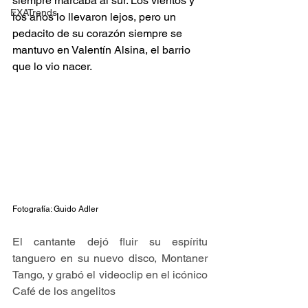
siempre marcaba al sur. Los vientos y 
EXATrends
los años lo llevaron lejos, pero un 
pedacito de su corazón siempre se 
mantuvo en Valentín Alsina, el barrio 
que lo vio nacer.
Fotografía: Guido Adler
El cantante dejó fluir su espíritu 
tanguero en su nuevo disco, Montaner 
Tango, y grabó el videoclip en el icónico 
Café de los angelitos