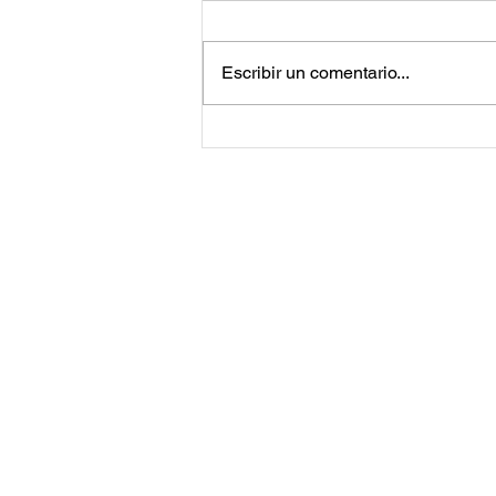
Escribir un comentario...
Jared Leto vuelve a enfrentar
acusaciones de acoso