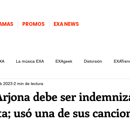
AMAS
PROMOS
EXA NEWS
XA
La música EXA
EXAgeek
Distorsión
EXATren
eb 2023
2 min de lectura
Arjona debe ser indemni
a; usó una de sus cancio