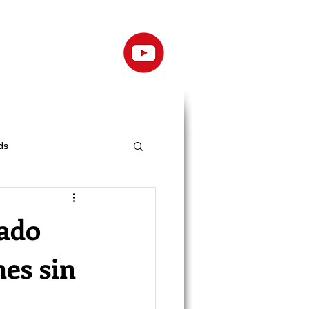
ds
zado
nes sin