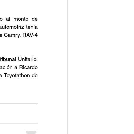
o al monto de 
utomotriz tenía 
os Camry, RAV-4 
bunal Unitario, 
ación a Ricardo 
a Toyotathon de 