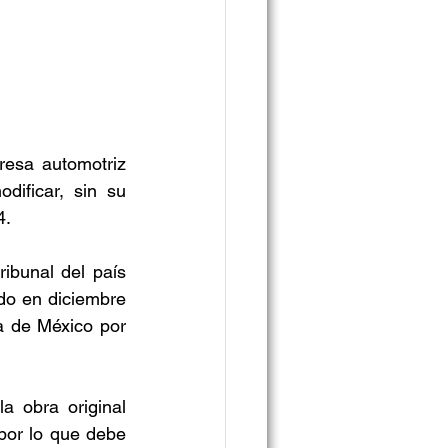
esa automotriz 
ificar, sin su 
4.
ibunal del país 
ado en diciembre 
 de México por 
a obra original 
por lo que debe 