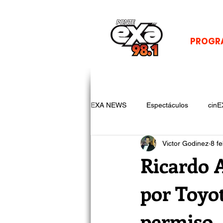
PROGR
EXA NEWS
Espectáculos
cinE
Victor Godinez
8 f
Ricardo 
por Toyot
permiso