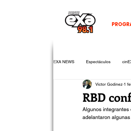
PROGR
EXA NEWS
Espectáculos
cinE
Victor Godinez
1 f
RBD conf
Algunos integrantes 
adelantaron algunas