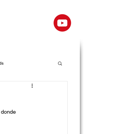
ds
n donde 