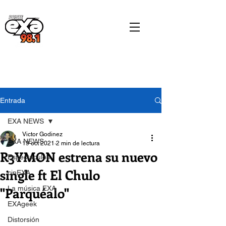
Entrada
EXA NEWS
Victor Godinez
EXA NEWS
19 oct 2021
2 min de lectura
R3YMON estrena su nuevo
Espectáculos
single ft El Chulo
cinEXA
"Parquéalo"
La música EXA
EXAgeek
Distorsión