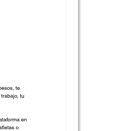
pesos, te 
trabajo, tu 
lataforma en 
tletas o 