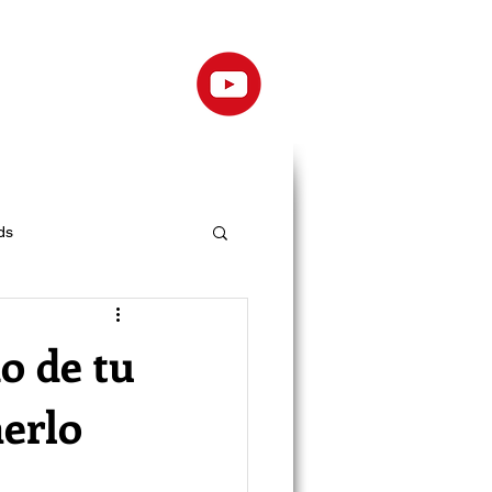
ds
o de tu
nerlo