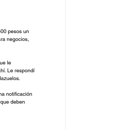
 500 pesos un 
ara negocios, 
ue le 
hí. Le respondí 
lazuelos.
na notificación 
 que deben 