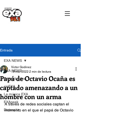
Entrada
EXA NEWS
Victor Godinez
EXA NEWS
10 mar 2022
2 min de lectura
Papá de Octavio Ocaña es
Espectáculos
captado amenazando a un
cinEXA
hombre con un arma
La música EXA
EXAgeek
A través de redes sociales captan el 
Distorsión
momento en el que el papá de Octavio 