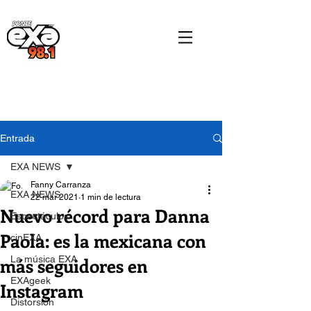
Entrada
EXA NEWS
Fanny Carranza
EXA NEWS
22 mar 2021
1 min de lectura
Nuevo récord para Danna
Espectáculos
Paola: es la mexicana con
cinEXA
más seguidores en
La música EXA
EXAgeek
Instagram
Distorsión