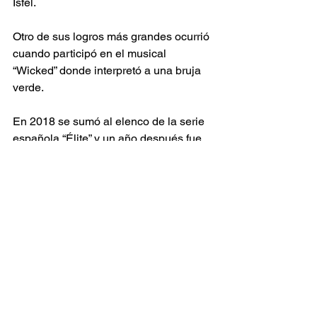
Isfel.
Otro de sus logros más grandes ocurrió 
cuando participó en el musical 
“Wicked” donde interpretó a una bruja 
verde.
En 2018 se sumó al elenco de la serie 
española “Élite” y un año después fue 
juez del reality musical “La Academia”.
Ver todo
Entradas recientes