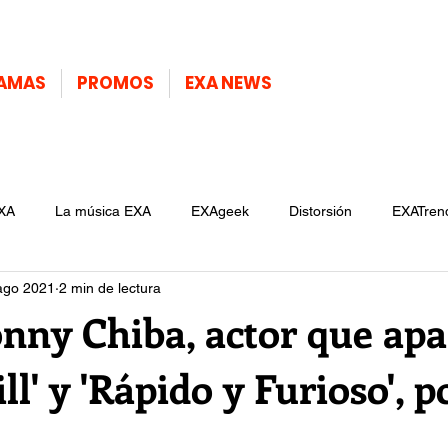
AMAS
PROMOS
EXA NEWS
XA
La música EXA
EXAgeek
Distorsión
EXATren
ago 2021
2 min de lectura
nny Chiba, actor que apa
ill' y 'Rápido y Furioso', p