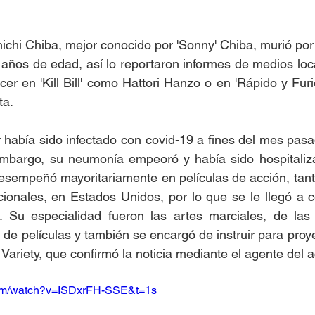
nichi Chiba, mejor conocido por 'Sonny' Chiba, murió por
 años de edad, así lo reportaron informes de medios local
er en 'Kill Bill' como Hattori Hanzo o en 'Rápido y Furio
a. 
r había sido infectado con covid-19 a fines del mes pasad
embargo, su neumonía empeoró y había sido hospitaliz
desempeñó mayoritariamente en películas de acción, tant
ionales, en Estados Unidos, por lo que se le llegó a c
. Su especialidad fueron las artes marciales, de las
de películas y también se encargó de instruir para proye
ariety, que confirmó la noticia mediante el agente del ac
com/watch?v=ISDxrFH-SSE&t=1s