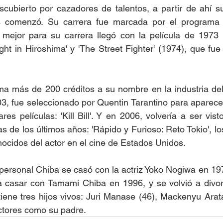
cubierto por cazadores de talentos, a partir de ahí su
es comenzó. Su carrera fue marcada por el programa 
 mejor para su carrera llegó con la película de 1973 '
ht in Hiroshima' y 'The Street Fighter' (1974), que fue u
uma más de 200 créditos a su nombre en la industria del
03, fue seleccionado por Quentin Tarantino para aparece
es películas: 'Kill Bill'. Y en 2006, volvería a ser vis
s de los últimos años: 'Rápido y Furioso: Reto Tokio', lo
ocidos del actor en el cine de Estados Unidos. 
personal Chiba se casó con la actriz Yoko Nogiwa en 1972
a casar con Tamami Chiba en 1996, y se volvió a divorc
iene tres hijos vivos: Juri Manase (46), Mackenyu Arat
ctores como su padre. 