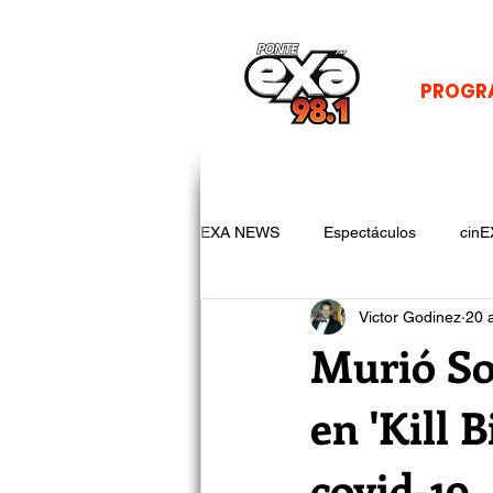
PROGR
EXA NEWS
Espectáculos
cinE
Victor Godinez
20 
Murió So
en 'Kill B
covid-19