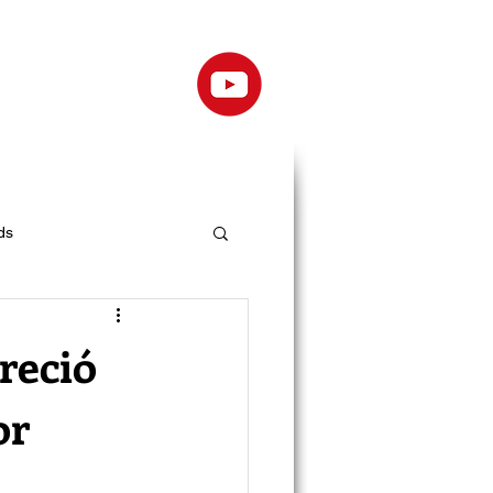
ds
reció
or