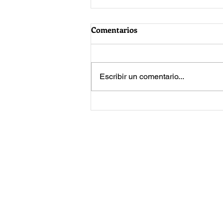
Comentarios
Escribir un comentario...
Jared Leto vuelve a enfrentar
acusaciones de acoso