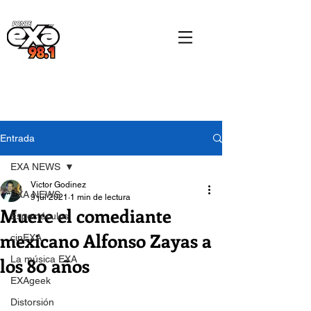
Entrada
EXA NEWS
Victor Godinez
EXA NEWS
9 jul 2021
1 min de lectura
Muere el comediante
Espectáculos
mexicano Alfonso Zayas a
cinEXA
los 80 años
La música EXA
EXAgeek
Distorsión