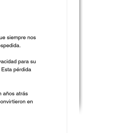
que siempre nos 
espedida.
ivacidad para su 
 Esta pérdida 
 años atrás 
nvirtieron en 