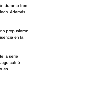
ón durante tres 
alado. Además, 
 no propusieron 
sencia en la 
e la serie 
uego sufrió 
pués.