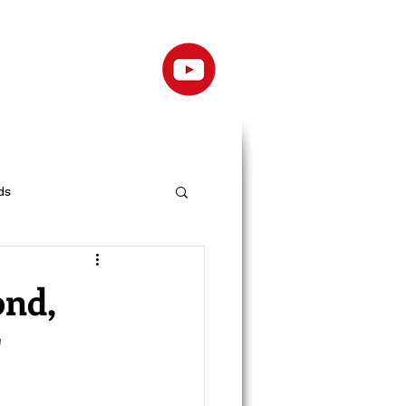
ds
ond,
'