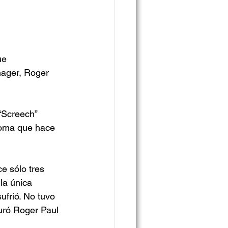
ue 
nager, Roger 
“Screech” 
noma que hace 
e sólo tres 
la única 
ufrió. No tuvo 
uró Roger Paul 