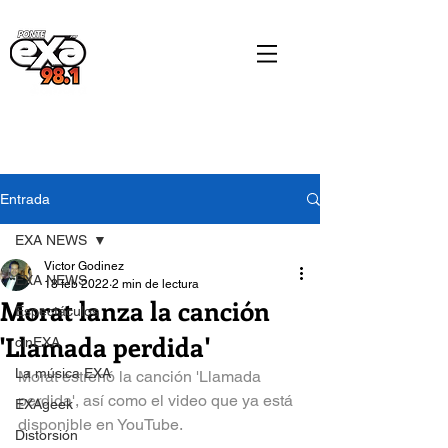
Entrada
EXA NEWS
Victor Godinez
EXA NEWS
18 feb 2022
2 min de lectura
Morat lanza la canción
Espectáculos
'Llamada perdida'
cinEXA
La música EXA
Morat estrenó la canción 'Llamada 
perdida', así como el video que ya está 
EXAgeek
disponible en YouTube. 
Distorsión