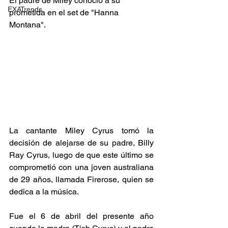
El padre de Miley conoció a su 
EXATrends
prometida en el set de "Hanna 
Montana".
La cantante 
Miley Cyrus
 tomó la 
decisión de alejarse de su padre, 
Billy 
Ray Cyrus
, luego de que este último se 
comprometió con una joven australiana 
de 29 años, llamada Firerose, quien se 
dedica a la música.
Fue el 6 de abril del presente año 