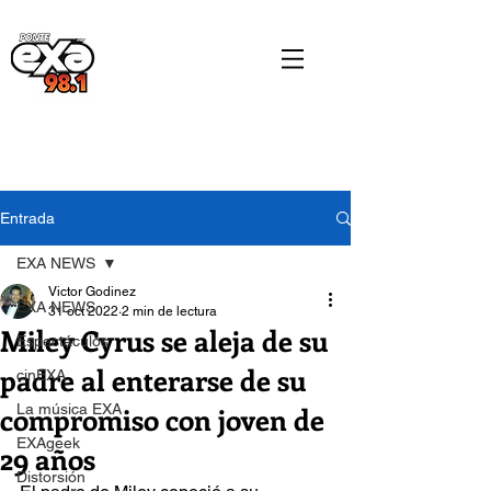
Entrada
EXA NEWS
Victor Godinez
EXA NEWS
31 oct 2022
2 min de lectura
Miley Cyrus se aleja de su
Espectáculos
padre al enterarse de su
cinEXA
compromiso con joven de
La música EXA
EXAgeek
29 años
Distorsión