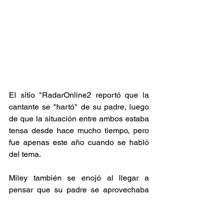
El sitio "RadarOnline2 reportó que la 
cantante se "hartó" de su padre, luego 
de que la situación entre ambos estaba 
tensa desde hace mucho tiempo, pero 
fue apenas este año cuando se habló 
del tema.
Miley también se enojó al llegar a 
pensar que su padre se aprovechaba 
de su fama desde que trabajaba en 
“Hannah Montana”, por lo que muchas 