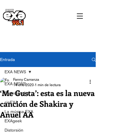
Entrada
EXA NEWS
Fanny Carranza
EXA NEWS
14 ene 2020
1 min de lectura
‘Me Gusta’: esta es la nueva
Espectáculos
canción de Shakira y
cinEXA
Anuel AA
La música EXA
EXAgeek
Distorsión