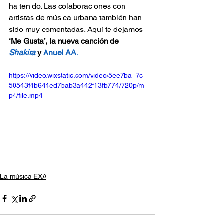
ha tenido. Las colaboraciones con 
artistas de música urbana también han 
sido muy comentadas. Aquí te dejamos 
‘Me Gusta’, la nueva canción de 
Shakira
y
Anuel AA.
https://video.wixstatic.com/video/5ee7ba_7c
50543f4b644ed7bab3a442f13fb774/720p/m
p4/file.mp4
La música EXA