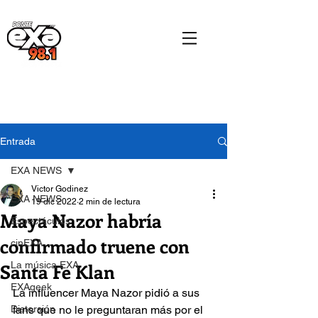
Entrada
EXA NEWS
Victor Godinez
EXA NEWS
19 dic 2022
2 min de lectura
Maya Nazor habría
Espectáculos
confirmado truene con
cinEXA
Santa Fe Klan
La música EXA
EXAgeek
La influencer Maya Nazor pidió a sus 
Distorsión
fans que no le preguntaran más por el 