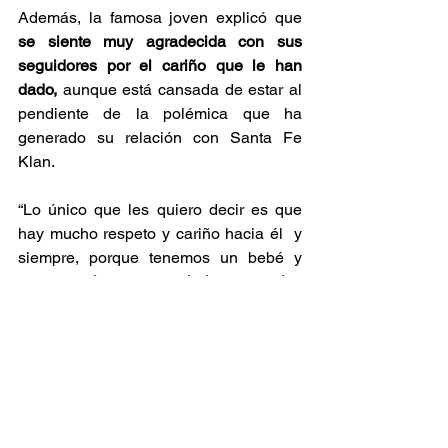
Además, la famosa joven explicó que 
se siente muy agradecida con sus 
seguidores por el cariño que le han 
dado,
 aunque está cansada de estar al 
pendiente de la polémica que ha 
generado su relación con Santa Fe 
Klan.
“Lo único que les quiero decir es que 
hay mucho respeto y cariño hacia él  y 
siempre, porque tenemos un bebé y 
siempre, 
siempre va a haber eso y les 
pido a ustedes también el respeto”, 
concluyó Maya Nazor.