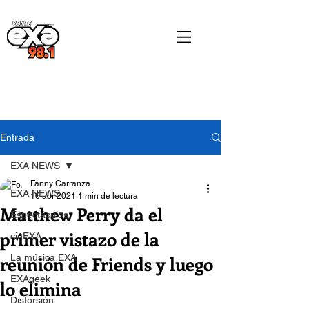
Entrada
EXA NEWS
Fanny Carranza
EXA NEWS
16 abr 2021
1 min de lectura
Matthew Perry da el
Espectáculos
primer vistazo de la
cinEXA
reunión de Friends y luego
La música EXA
EXAgeek
lo elimina
Distorsión