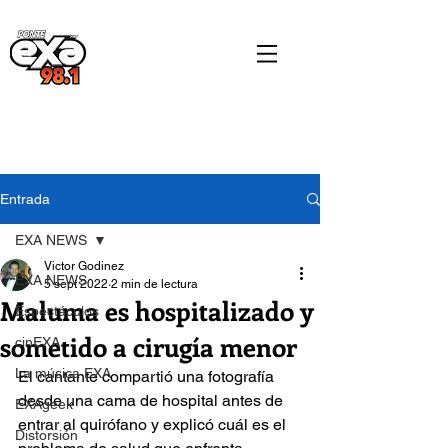
Entrada
EXA NEWS
Victor Godinez
EXA NEWS
5 sept 2022
2 min de lectura
Maluma es hospitalizado y
Espectáculos
sometido a cirugía menor
cinEXA
La música EXA
El cantante compartió una fotografía 
desde una cama de hospital antes de 
EXAgeek
entrar al quirófano y explicó cuál es el 
Distorsión