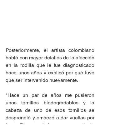
Posteriormente, el artista colombiano 
habló con mayor detalles de la afección 
en la rodilla que le fue diagnosticado 
hace unos años y explicó por qué tuvo 
que ser intervenido nuevamente.  
"Hace un par de años me pusieron 
unos tornillos biodegradables y la 
cabeza de uno de esos tornillos se 
desprendió y empezó a dar vueltas por 
la rodilla, y obviamente eso duele 
mucho, ni siquiera podía apoyar el pie, 