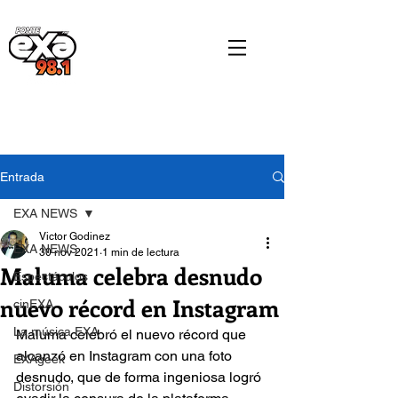
Entrada
EXA NEWS
Victor Godinez
EXA NEWS
30 nov 2021
1 min de lectura
Maluma celebra desnudo
Espectáculos
nuevo récord en Instagram
cinEXA
La música EXA
Maluma celebró el nuevo récord que 
alcanzó en Instagram con una foto 
EXAgeek
desnudo, que de forma ingeniosa logró 
Distorsión