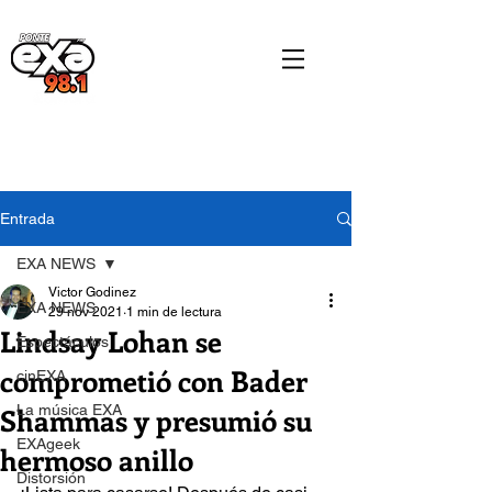
Entrada
EXA NEWS
Victor Godinez
EXA NEWS
29 nov 2021
1 min de lectura
Lindsay Lohan se
Espectáculos
comprometió con Bader
cinEXA
Shammas y presumió su
La música EXA
EXAgeek
hermoso anillo
Distorsión