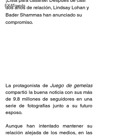
¡Lista para casarse! Después de casi 
EXATrends
dos años de relación, Lindsay Lohan y 
Bader Shammas han anunciado su 
compromiso.
La protagonista de 
Juego de gemelas
compartió la buena noticia con sus más 
de 9.8 millones de seguidores en una 
serie de fotografías junto a su futuro 
esposo.
Aunque han intentado mantener su 
relación alejada de los medios, en las 